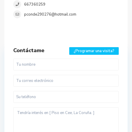
667360259
pconde290276@hotmail.com
Contáctame
¿Programar una visita?