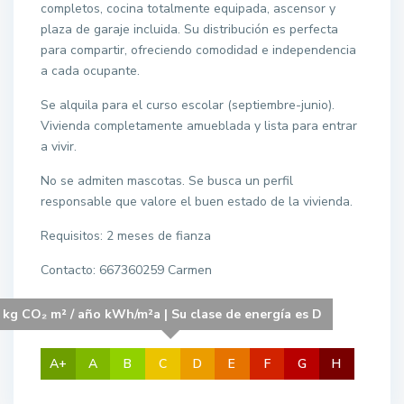
completos, cocina totalmente equipada, ascensor y
plaza de garaje incluida. Su distribución es perfecta
para compartir, ofreciendo comodidad e independencia
a cada ocupante.
Se alquila para el curso escolar (septiembre-junio).
Vivienda completamente amueblada y lista para entrar
a vivir.
No se admiten mascotas. Se busca un perfil
responsable que valore el buen estado de la vivienda.
Requisitos: 2 meses de fianza
Contacto: 667360259 Carmen
 kg CO₂ m² / año kWh/m²a | Su clase de energía es D
A+
A
B
C
D
E
F
G
H