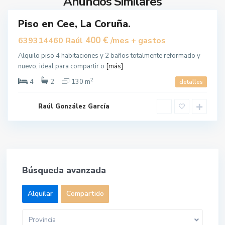
Anuncios Similares
e
Piso en Cee, La Coruña.
uilar
400 €
639314460 Raúl
/mes + gastos
Alquilo piso 4 habitaciones y 2 baños totalmente reformado y
nuevo, ideal para compartir o
[más]
2
4
2
130 m
detalles
Raúl González García
Búsqueda avanzada
Alquilar
Compartido
Provincia