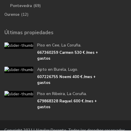
Pontevedra
(69)
Ourense
(12)
Últimas propiedades
Piso en Cee, La Coruña.
667360259 Carmen
530 €
/mes +
gastos
Apto en Burela, Lugo.
607226755 Noemi
400 €
/mes +
gastos
Piso en Ribeira, La Coruña.
679868328 Raquel
600 €
/mes +
gastos
Copyright 2021 | Alquiler Docente. Todos los derechos reservados.