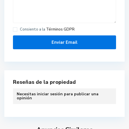
C
a
Consiento a la
Términos GDPR
l
l
e
c
a
l
z
a
Reseñas de la propiedad
d
a
Necesitas
iniciar sesión
para publicar una
1
opinión
7
,
C
e