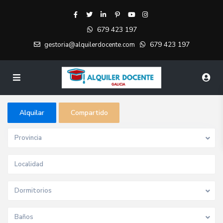
679 423 197
679 423 197
gestoria@alquilerdocente.com
Alquilar
Compartido
Provincia
Dormitorios
Baños