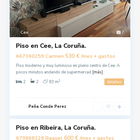
Cee
7
Piso en Cee, La Coruña.
530 €
667360259 Carmen
/mes + gastos
Piso moderno y muy luminoso en pleno centro de Cee. A
pocos minutos andando de supermercad
[más]
2
2
2
83 m
detalles
R
i
b
e
i
Peña Conde Perez
r
0
a
Piso en Ribeira, La Coruña.
Alquilar
600 €
679868328 Raquel
/mes + gastos