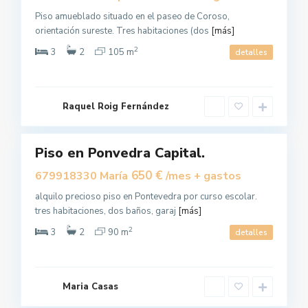
Piso amueblado situado en el paseo de Coroso,
orientación sureste. Tres habitaciones (dos
[más]
P
2
o
3
2
105 m
detalles
n
t
e
v
e
d
Raquel Roig Fernández
r
a
Piso en Ponvedra Capital.
Alquilar
650 €
679918330 María
/mes + gastos
alquilo precioso piso en Pontevedra por curso escolar.
tres habitaciones, dos baños, garaj
[más]
P
2
o
3
2
90 m
detalles
n
t
e
v
e
d
Maria Casas
r
a