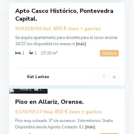
Apto Casco Histórico, Pontevedra
Alquilar
Capital.
450 €
603308760 Kat
/mes + gastos
Se alquila apartamento para docente para el curso escolar
26/27 (no disponible los meses d
[más]
2
1
1
35 m
detalles
Kat Lantau
Allariz
1
Alquilar
Piso en Allariz, Orense.
450 €
617975517 Noa
/mes + gastos
Piso muy soleado. 3° sin ascensor. 3dormitorios 1baño
Disponible desde Agosto Contacto: 61
[más]