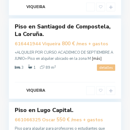
t
e
VIQUEIRA
l
0
a
Piso en Santiagod de Compostela,
Alquilar
La Coruña.
800 €
616441944 Viqueira
/mes + gastos
«ALQUILER POR CURSO ACADEMICO DE SEPTIEMBRE A
JUNIO» Piso en alquiler ubicado en la zona M
[más]
2
3
1
89 m
detalles
L
u
VIQUEIRA
g
o
Piso en Lugo Capital.
Alquilar
550 €
661066325 Oscar
/mes + gastos
Piso para alquilar para profesores o estudiantes que