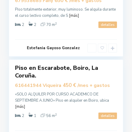
650 €
679538685 Fany
/mes + gastos
T
E
Piso totalmente exterior, muy luminoso. Se alquila durante
,
E
el curso lectivo completo, de S
[más]
s
c
2
a
2
2
70 m
detalles
r
a
b
o
t
B
i
Estefania Gayoso Gonzalez
E
ñ
L
0
o
V
I
S
Piso en Escarabote, Boiro, La
Alquilar
,
S
Coruña.
a
n
450 €
616441944 Viqueira
/mes + gastos
t
i
a
«SOLO ALQUILER POR CURSO ACADEMICO DE
g
SEPTIEMBRE A JUNIO» Piso en alquiler en Boiro, ubica
o
d
[más]
e
C
2
o
2
1
56 m
detalles
m
p
o
s