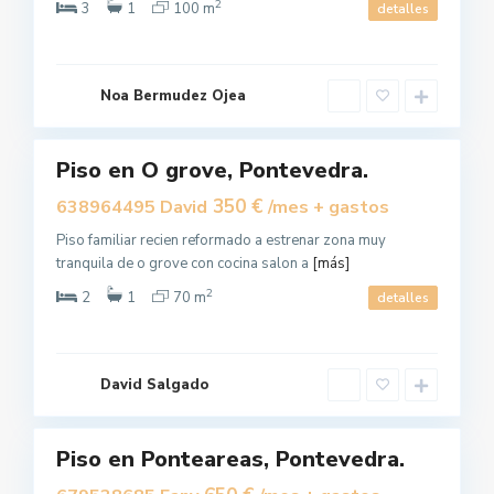
2
3
1
100 m
detalles
O
G
r
o
Noa Bermudez Ojea
v
e
Piso en O grove, Pontevedra.
Alquilar
350 €
638964495 David
/mes + gastos
Piso familiar recien reformado a estrenar zona muy
tranquila de o grove con cocina salon a
[más]
P
2
o
2
1
70 m
detalles
n
t
e
a
r
e
David Salgado
E
a
S
s
C
A
R
Piso en Ponteareas, Pontevedra.
A
Alquilar
B
O