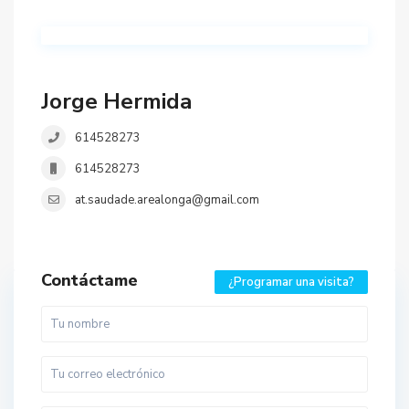
Jorge Hermida
614528273
614528273
at.saudade.arealonga@gmail.com
Contáctame
¿Programar una visita?