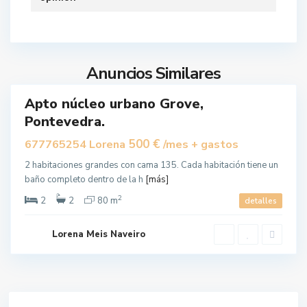
G
r
o
v
Anuncios Similares
e
Apto núcleo urbano Grove,
tido
Pontevedra.
500 €
677765254 Lorena
/mes + gastos
2 habitaciones grandes con cama 135. Cada habitación tiene un
baño completo dentro de la h
[más]
2
2
2
80 m
detalles
Lorena Meis Naveiro