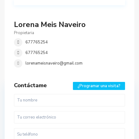
Lorena Meis Naveiro
Propietaria
677765254
677765254
lorenameisnaveiro@gmail.com
Contáctame
¿Programar una visita?