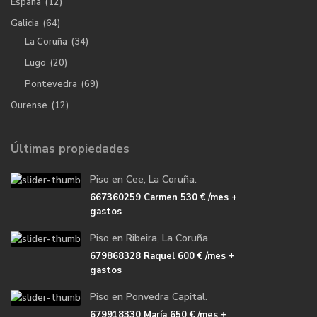
España
(12)
Galicia
(64)
La Coruña
(34)
Lugo
(20)
Pontevedra
(69)
Ourense
(12)
Últimas propiedades
Piso en Cee, La Coruña.
667360259 Carmen
530 €
/mes +
gastos
Piso en Ribeira, La Coruña.
679868328 Raquel
600 €
/mes +
gastos
Piso en Ponvedra Capital.
679918330 María
650 €
/mes +