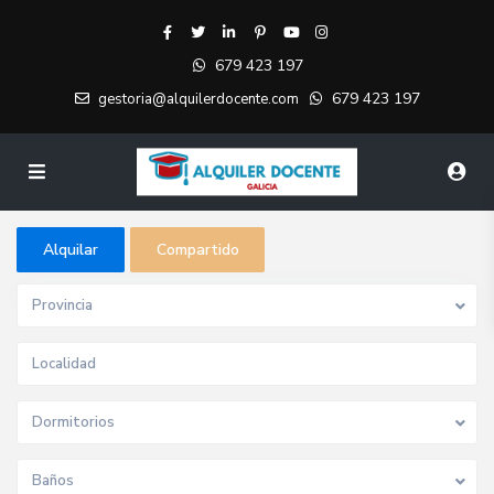
679 423 197
679 423 197
gestoria@alquilerdocente.com
Alquilar
Compartido
Provincia
Dormitorios
Baños