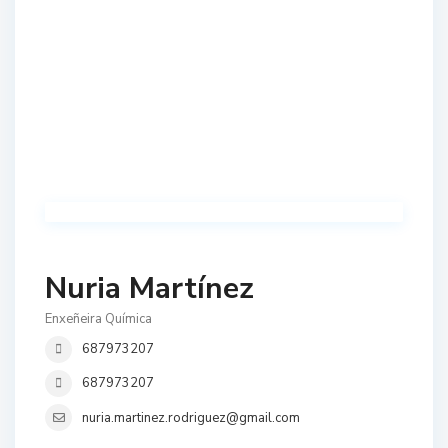
Nuria Martínez
Enxeñeira Química
687973207
687973207
nuria.martinez.rodriguez@gmail.com