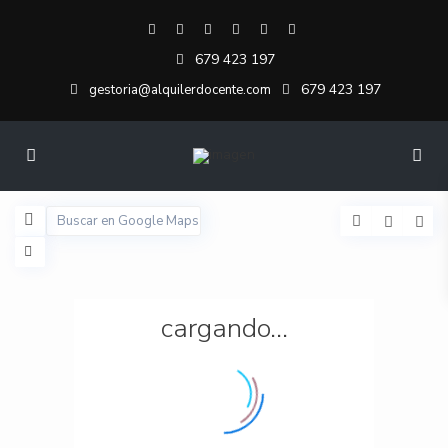
679 423 197
679 423 197
gestoria@alquilerdocente.com
cargando...