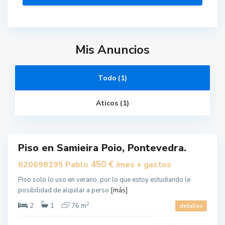
Mis Anuncios
C
o
v
Todo (1)
e
l
o
,
Aticos (1)
P
o
i
o
Piso en Samieira Poio, Pontevedra.
uilar
450 €
620698195 Pablo
/mes + gastos
Piso solo lo uso en verano, por lo que estoy estudiando le
posibilidad de alquilar a perso
[más]
2
2
1
76 m
detalles