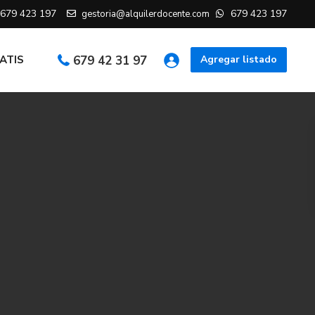
679 423 197
679 423 197
gestoria@alquilerdocente.com
RATIS
679 42 31 97
Agregar listado