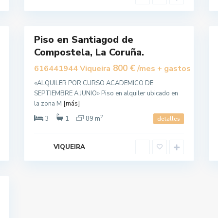
t
e
l
10
a
1
Piso en Santiagod de
Alquilar
Alquilar
Compostela, La Coruña.
800 €
616441944 Viqueira
/mes + gastos
«ALQUILER POR CURSO ACADEMICO DE
SEPTIEMBRE A JUNIO» Piso en alquiler ubicado en
la zona M
[más]
2
3
1
89 m
detalles
VIQUEIRA