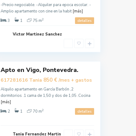
-Precio negociable. -Alquiler para epoca escolar. -
Amplio apartamento con cine en la habit
[más]
2
3
1
75 m
detalles
Victor Martinez Sanchez
V
i
g
o
Apto en Vigo, Pontevedra.
850 €
617281616 Tania
/mes + gastos
Alquilo apartamento en García Barbón ,2
dormitorios .1 cama de 1,50 y dos de 1,05 .Cocina
[más]
2
2
1
70 m
detalles
B
Tania Fernandez Martin