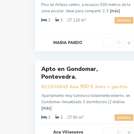
Piso en Arteixo centro, a escasos 500 metros de la
zona escolar. Ideal para compartir 2-3
[más]
2
3
3
120 m
detalles
G
o
n
d
MARIA PARDO
o
m
a
5
r
Apto en Gondomar,
Alquilar
Pontevedra.
900 €
622930849 Ana
/mes + gastos
Apartamento muy luminoso totalmente externo. en
C
Gondomar Amueblado 3 dormitorios (2 dobles
u
r
[más]
r
á
2
3
2
80 m
detalles
s
,
T
o
Ana Villanueva