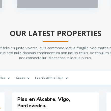
OUR LATEST PROPERTIES
 felis eu justo viverra, quis commodo lectus fringilla. Sed mattis 
lacus sed nulla dapibus condimentum non iaculis tellus. Vestibulum
A
l
nec consectetur. Maecenas in lectus purus.
c
a
b
r
e
,
des
Áreas
Precio Alto a Bajo
V
i
g
8
o
10
S
Piso en Alcabre, Vigo,
a
Alquilar
Alquilar
n
Pontevedra.
t
s
i