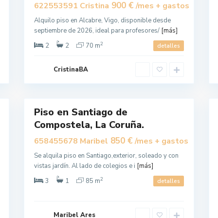
a
900 €
622553591 Cristina
/mes + gastos
g
o
Alquilo piso en Alcabre, Vigo, disponible desde
d
e
septiembre de 2026, ideal para profesores/
[más]
C
o
2
2
2
70 m
detalles
m
p
o
s
CristinaBA
t
B
e
E
l
L
8
a
V
10
I
S
Piso en Santiago de
,
Alquilar
Alquilar
S
Compostela, La Coruña.
a
n
t
850 €
658455678 Maribel
/mes + gastos
i
a
g
Se alquila piso en Santiago,exterior, soleado y con
o
vistas jardín. Al lado de colegios e i
[más]
d
e
C
2
3
1
85 m
detalles
o
m
p
o
s
Maribel Ares