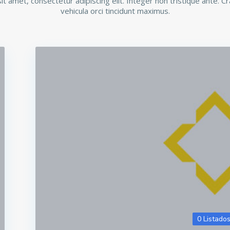
t amet, consectetur adipiscing elit. Integer non tristique ante.
vehicula orci tincidunt maximus.
0 Listado