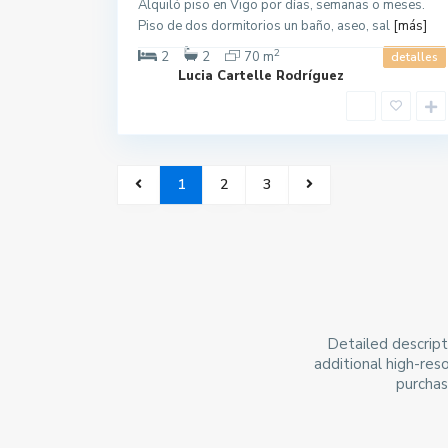
Alquiló piso en Vigo por días, semanas o meses.
Piso de dos dormitorios un baño, aseo, sal
[más]
2
2
2
70 m
detalles
Lucia Cartelle Rodríguez
1
2
3
Detailed descript
additional high-reso
purchas