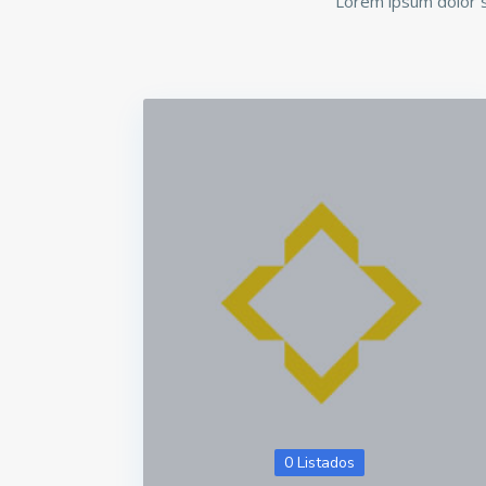
Lorem ipsum dolor si
0 Listados