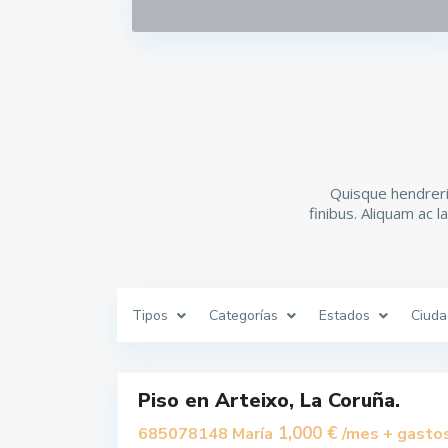
C
Quisque hendrerit
e
finibus. Aliquam ac 
n
t
r
o
,
A
r
t
Tipos
Categorías
Estados
Ciuda
e
i
x
10
o
Piso en Arteixo, La Coruña.
Alquilar
1,000 €
685078148 María
/mes + gasto