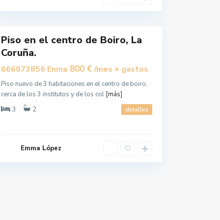
o
i
r
o
Piso en el centro de Boiro, La
Coruña.
800 €
666873856 Enma
/mes + gastos
Piso nuevo de 3 habitaciones en el centro de boiro,
cerca de los 3 institutos y de los col
[más]
3
2
detalles
Emma López