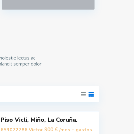
molestie lectus ac
 blandit semper dolor
M
i
ñ
o
Piso Vicli, Miño, La Coruña.
900 €
653072786 Victor
/mes + gastos