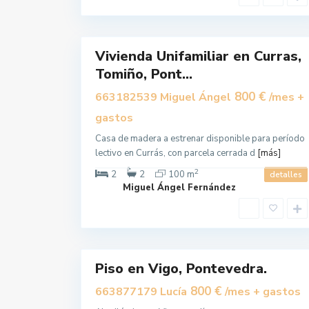
m
i
ñ
1
o
Vivienda Unifamiliar en Curras,
Alquilar
Tomiño, Pont...
800 €
663182539 Miguel Ángel
/mes +
gastos
Casa de madera a estrenar disponible para período
B
lectivo en Currás, con parcela cerrada d
[más]
o
u
2
2
2
100 m
detalles
z
a
Miguel Ángel Fernández
s
,
V
i
g
9
o
Piso en Vigo, Pontevedra.
Alquilar
800 €
663877179 Lucía
/mes + gastos