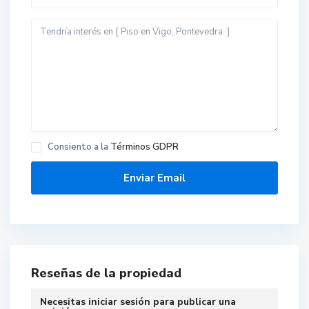
Consiento a la
Términos GDPR
A
l
c
a
Reseñas de la propiedad
b
r
Necesitas
iniciar sesión
para publicar una
e