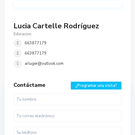
Lucia Cartelle Rodríguez
Educacion
663877179
663877179
arluger@outlook.com
Contáctame
¿Programar una visita?