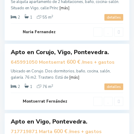
Se alquila apartamento de 2 habitaciones, baño, cocina-salón.
o
Situado en Vigo, calle Prínc
[más]
,
2
V
2
1
55 m
detalles
i
g
Nuria Fernandez
o
Apto en Corujo, Vigo, Pontevedra.
uilar
600 €
645991050 Montserrat
/mes + gastos
Ubicado en Corujo. Dos dormitorios, baño, cocina, salón,
galería. 76 m2. Trastero. Está de
[más]
2
V
2
1
76 m
detalles
i
g
Montserrat Fernández
o
Apto en Vigo, Pontevedra.
uilar
600 €
717719871 Marta
/mes + gastos