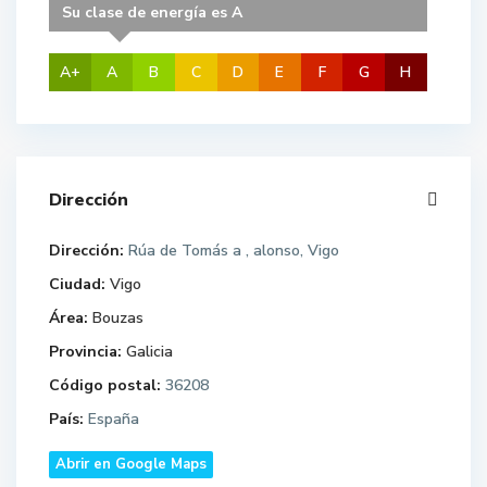
Su clase de energía es A
A+
A
B
C
D
E
F
G
H
Dirección
Dirección:
Rúa de Tomás a , alonso, Vigo
Ciudad:
Vigo
Área:
Bouzas
Provincia:
Galicia
Código postal:
36208
País:
España
Abrir en Google Maps