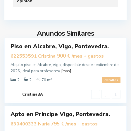
opinión
,
V
i
g
Anuncios Similares
o
Piso en Alcabre, Vigo, Pontevedra.
uilar
900 €
622553591 Cristina
/mes + gastos
Alquilo piso en Alcabre, Vigo, disponible desde septiembre de
2026, ideal para profesores/
[más]
2
V
2
2
70 m
detalles
i
g
CristinaBA
o
C
o
Apto en Príncipe Vigo, Pontevedra.
r
uilar
u
795 €
630400333 Nuria
/mes + gastos
j