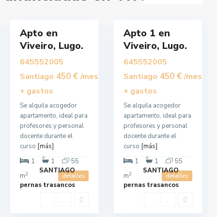
i
i
r
r
o
1
o
Apto en
Apto 1 en
quilar
Alquilar
Viveiro, Lugo.
Viveiro, Lugo.
645552005
645552005
450 €
450 €
Santiago
/mes
Santiago
/mes
+ gastos
+ gastos
Se alquila acogedor
Se alquila acogedor
apartamento, ideal para
apartamento, ideal para
profesores y personal
profesores y personal
S
a
docente durante el
docente durante el
n
P
curso
[más]
curso
[más]
e
d
1
1
55
1
1
55
r
SANTIAGO
SANTIAGO
o
2
2
m
m
detalles
detalles
,
V
V
pernas trasancos
pernas trasancos
i
i
v
v
e
e
i
i
r
r