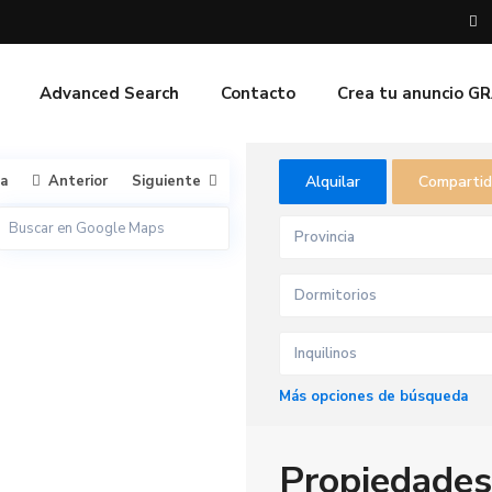
Advanced Search
Contacto
Crea tu anuncio G
ta
Anterior
Siguiente
Alquilar
Comparti
Provincia
Dormitorios
Inquilinos
Más opciones de búsqueda
V
i
v
Propiedades
e