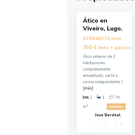
i
r
1
o
1
Ático en
Alquilar
Al
Viveiro, Lugo.
678840370 Jose
350 €
/mes + gastos
Ático exterior de 2
habitaciones,
completamente
amueblado, salón y
cocina independiente. I
[más]
2
1
79
2
m
detalles
V
Jose Berdeal
i
v
e
i
r