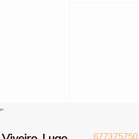
go.
 Viveiro, Lugo.
677375750 