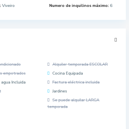
:
Viveiro
Numero de inquilinos máximo:
6
ondicionado
Alquiler temporada ESCOLAR
os empotrados
Cocina Equipada
 agua Incluida
Factura eléctrica incluida
t
Jardines
Se puede alquilar LARGA
temporada