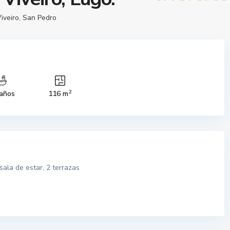
iveiro
,
San Pedro
2
años
116 m
sala de estar, 2 terrazas