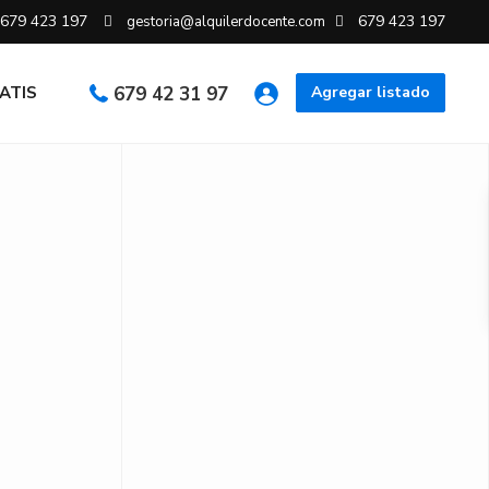
679 423 197
679 423 197
gestoria@alquilerdocente.com
RATIS
679 42 31 97
Agregar listado