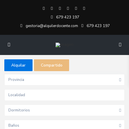
679 423 197
679 423 197
gestoria@alquilerdocente.com
Alquilar
Compartido
Provincia
Dormitorios
Baños