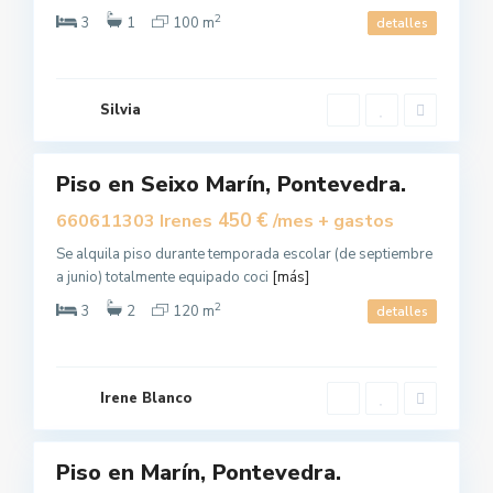
e
2
i
3
1
100 m
detalles
x
o
,
M
a
r
Silvia
í
10
n
Piso en Seixo Marín, Pontevedra.
Alquilar
450 €
660611303 Irenes
/mes + gastos
Se alquila piso durante temporada escolar (de septiembre
a junio) totalmente equipado coci
[más]
2
3
2
120 m
detalles
M
a
r
Irene Blanco
í
6
n
Piso en Marín, Pontevedra.
Alquilar