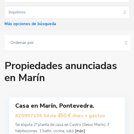
Inquilinos
Más opciones de búsqueda
Ordenar por
Propiedades anunciadas
en Marín
M
a
r
í
3
n
Casa en Marín, Pontevedra.
Alquilar
450 €
620997136 Silvia
/mes + gastos
Se alquila 2ª planta de casa en Castro (Seixo Marín), 3
habitaciones, 1 baño, cocina, saló
[más]
S