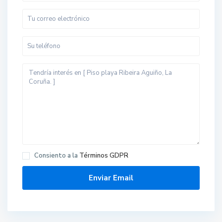
Consiento a la
Términos GDPR
A
g
u
i