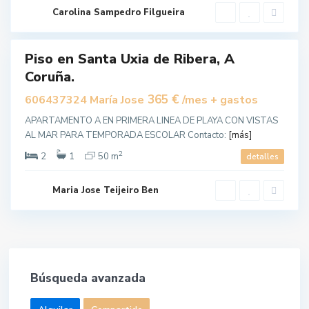
r
Carolina Sampedro Filgueira
a
Piso en Santa Uxia de Ribera, A
uilar
Coruña.
365 €
606437324 María Jose
/mes + gastos
APARTAMENTO A EN PRIMERA LINEA DE PLAYA CON VISTAS
AL MAR PARA TEMPORADA ESCOLAR Contacto:
[más]
2
2
1
50 m
detalles
Maria Jose Teijeiro Ben
Búsqueda avanzada