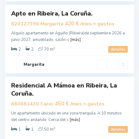
Apto en Ribeira, La Coruña.
uilar
420 €
620127390 Margarita
/mes + gastos
R
Alquilo apartamento en Aguiño (Ribeira)de septiembre 2026 a
i
junio 2027, amueblado, salón-c
[más]
b
2
e
2
2
70 m
detalles
i
r
Margarita
a
Residencial A Mámoa en Ribeira, La
uilar
Coruña.
450 €
660661430 Carol
/mes + gastos
R
Un apartamento ubicado en una zona tranquila. A 10 minutos
i
del centro andando. Cerca del c
[más]
b
2
e
1
1
50 m
detalles
i