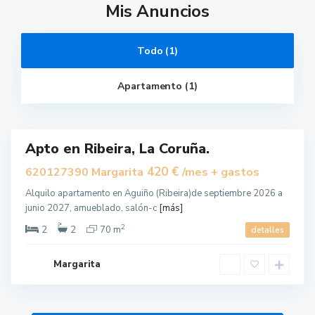
A
Mis Anuncios
g
u
i
ñ
o
Todo (1)
,
R
i
b
Apartamento (1)
e
i
r
a
Apto en Ribeira, La Coruña.
uilar
420 €
620127390 Margarita
/mes + gastos
Alquilo apartamento en Aguiño (Ribeira)de septiembre 2026 a
junio 2027, amueblado, salón-c
[más]
2
2
2
70 m
detalles
Margarita