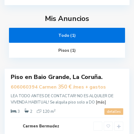
Mis Anuncios
Todo (1)
V
i
m
i
Pisos (1)
a
n
z
o
Piso en Baio Grande, La Coruña.
uilar
350 €
606060394 Carmen
/mes + gastos
LEA TODO ANTES DE CONTACTAR! NO ES ALQUILER DE
VIVENDA HABITUAL! Se alquila piso solo a DO
[más]
2
3
2
120 m
detalles
Carmen Bermudez