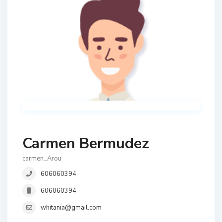
Carmen Bermudez
carmen_Arou
606060394
606060394
whitania@gmail.com