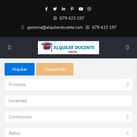
679 423 197
679 423 197
gestoria@alquilerdocente.com
Alquilar
Compartido
Provincia
Dormitorios
Baños