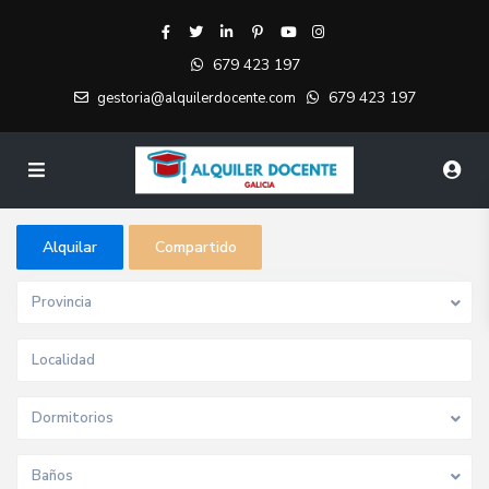
679 423 197
679 423 197
gestoria@alquilerdocente.com
Alquilar
Compartido
Provincia
Dormitorios
Baños