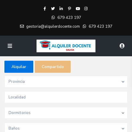
679 423 197
679 423 197
gestoria@alquilerdocente.com
Alquilar
Compartido
Provincia
Dormitorios
Baños