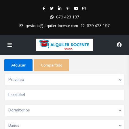
679 423 197
679 423 197
gestoria@alquilerdocente.com
Alquilar
Compartido
Provincia
Dormitorios
Baños