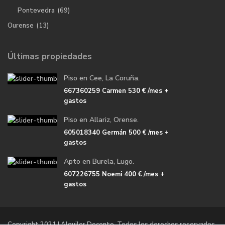
Pontevedra
(69)
Ourense
(13)
Últimas propiedades
Piso en Cee, La Coruña.
667360259 Carmen
530 €
/mes +
gastos
Piso en Allariz, Orense.
605018340 Germán
500 €
/mes +
gastos
Apto en Burela, Lugo.
607226755 Noemi
400 €
/mes +
gastos
Copyright 2021 | Alquiler Docente. Todos los derechos reservados.