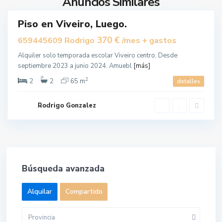
Anuncios Similares
o
Piso en Viveiro, Luego.
uilar
370 €
659445609 Rodrigo
/mes + gastos
Alquiler solo temporada escolar Viveiro centro. Desde
septiembre 2023 a junio 2024. Amuebl
[más]
2
2
2
65 m
detalles
Rodrigo Gonzalez
Búsqueda avanzada
Alquilar
Compartido
Provincia