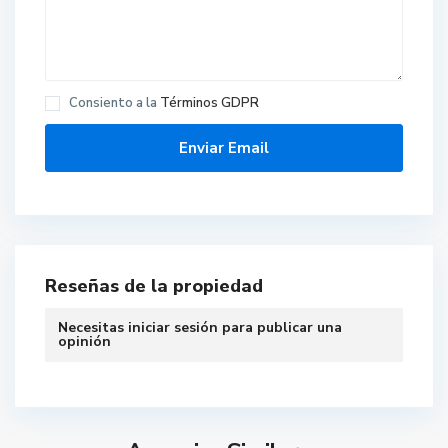
Consiento a la
Términos GDPR
Reseñas de la propiedad
Necesitas
iniciar sesión
para publicar una
V
opinión
i
v
e
r