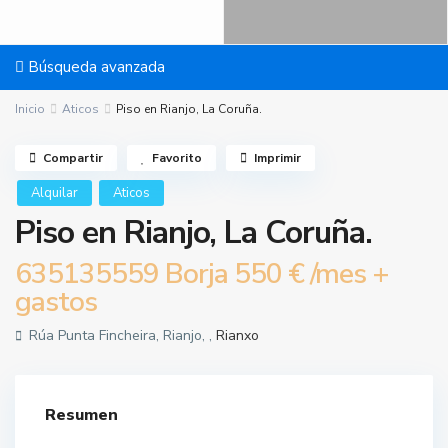
Búsqueda avanzada
Inicio
Aticos
Piso en Rianjo, La Coruña.
Compartir
Favorito
Imprimir
Alquilar
Aticos
Piso en Rianjo, La Coruña.
635135559 Borja
550 €
/mes +
gastos
Rúa Punta Fincheira, Rianjo, ,
Rianxo
Resumen