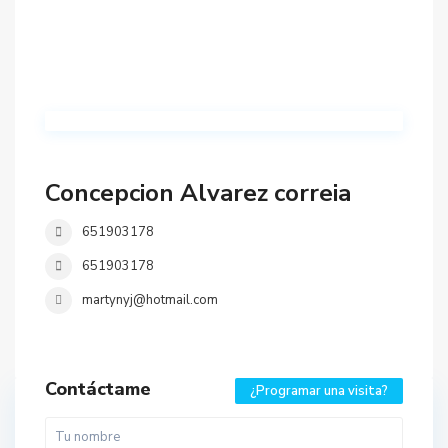
Concepcion Alvarez correia
651903178
651903178
martynyj@hotmail.com
Contáctame
¿Programar una visita?