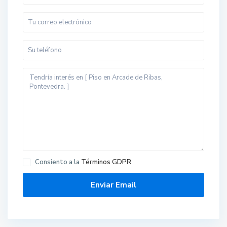
Consiento a la
Términos GDPR
L
e
r
e
z
,