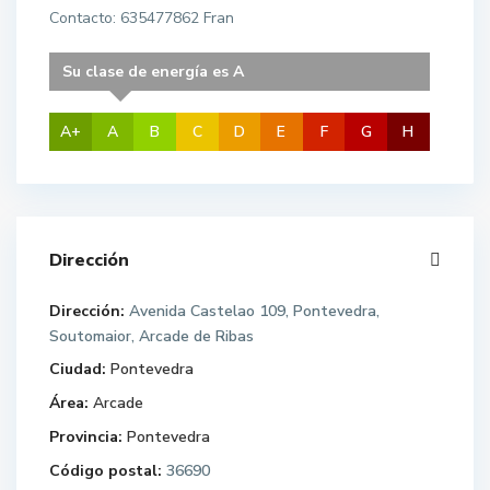
Contacto: 635477862 Fran
Su clase de energía es A
A+
A
B
C
D
E
F
G
H
Dirección
Dirección:
Avenida Castelao 109, Pontevedra,
Soutomaior, Arcade de Ribas
Ciudad:
Pontevedra
Área:
Arcade
Provincia:
Pontevedra
Código postal:
36690