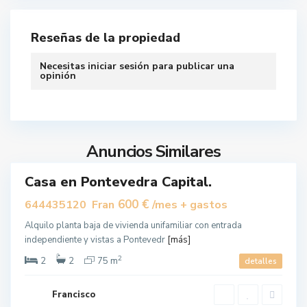
P
o
Reseñas de la propiedad
n
t
Necesitas
iniciar sesión
para publicar una
e
opinión
v
e
d
r
Anuncios Similares
a
Casa en Pontevedra Capital.
uilar
600 €
644435120 Fran
/mes + gastos
Alquilo planta baja de vivienda unifamiliar con entrada
independiente y vistas a Pontevedr
[más]
2
2
2
75 m
detalles
Francisco