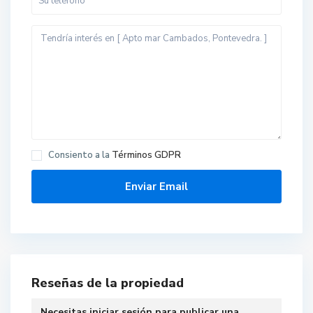
S
a
n
F
r
Consiento a la
Términos GDPR
a
n
c
i
s
c
o
,
Reseñas de la propiedad
C
a
Necesitas
iniciar sesión
para publicar una