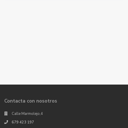
Contacta con nosotros
Calle Marmolejo,4
679 423 197