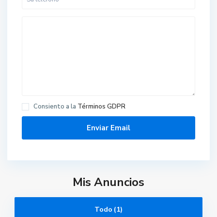
Consiento a la
Términos GDPR
C
o
s
t
a
Mis Anuncios
M
i
ñ
o
G
Todo (1)
o