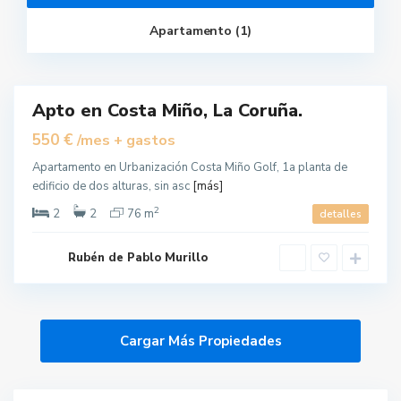
l
f
,
Apartamento (1)
M
i
ñ
o
Apto en Costa Miño, La Coruña.
uilar
550 €
/mes + gastos
Apartamento en Urbanización Costa Miño Golf, 1a planta de
edificio de dos alturas, sin asc
[más]
2
2
2
76 m
detalles
Rubén de Pablo Murillo