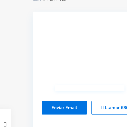
Enviar Email
Llamar
68