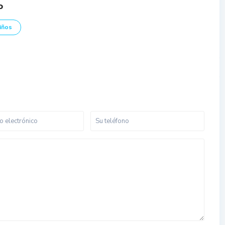
o
iños