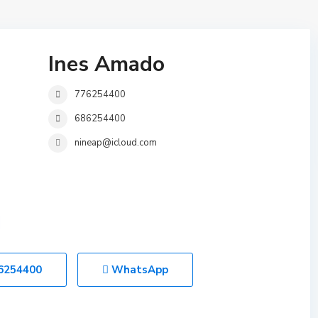
Ines Amado
776254400
686254400
nineap@icloud.com
6254400
WhatsApp