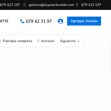
679 423 197
679 423 197
gestoria@alquilerdocente.com
RATIS
679 42 31 97
Agregar listado
Pantalla completa
Anterior
Siguiente