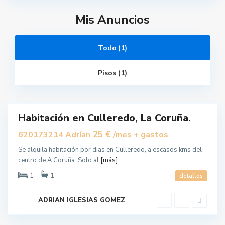
u
l
Mis Anuncios
l
e
r
,
C
Todo (1)
u
l
l
e
Pisos (1)
r
e
d
o
Habitación en Culleredo, La Coruña.
uilar
25 €
620173214 Adrían
/mes + gastos
Se alquila habitación por dias en Culleredo, a escasos kms del
centro de A Coruña. Solo al
[más]
1
1
detalles
ADRIAN IGLESIAS GOMEZ