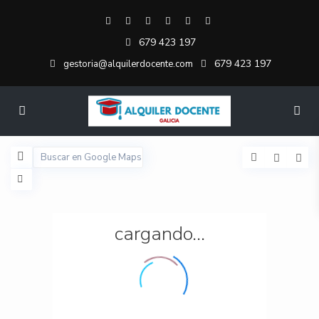
679 423 197
679 423 197
gestoria@alquilerdocente.com
cargando...