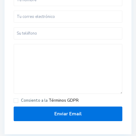
Consiento a la
Términos GDPR
F
o
n
t
e
c