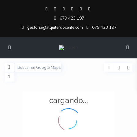
679 423 197
679 423 197
gestoria@alquilerdocente.com
cargando...