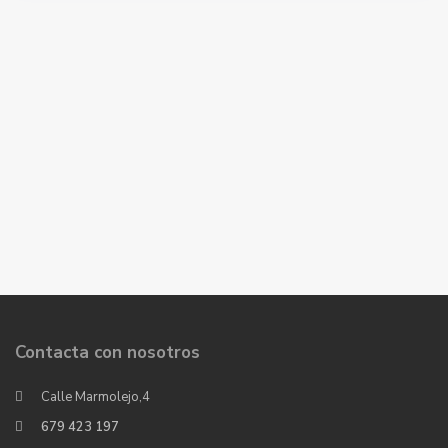
Contacta con nosotros
Calle Marmolejo,4
679 423 197