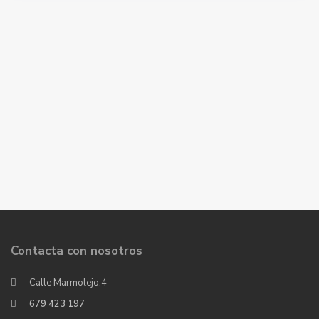
Contacta con nosotros
Calle Marmolejo,4
679 423 197