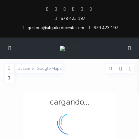
679 423 197
679 423 197
gestoria@alquilerdocente.com
cargando...