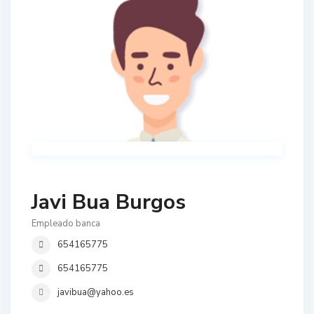
Javi Bua Burgos
Empleado banca
654165775
654165775
javibua@yahoo.es