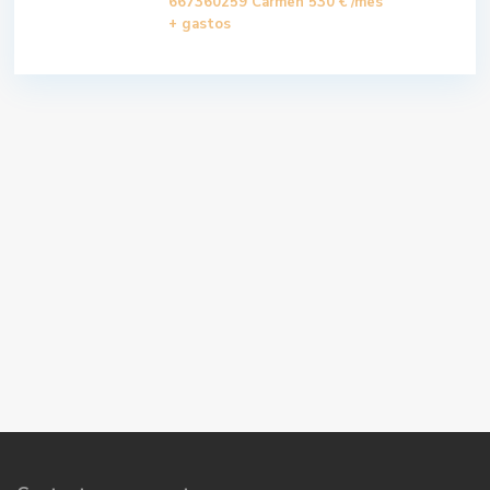
667360259 Carmen
530 €
/mes
+ gastos