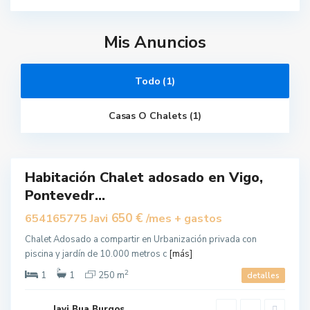
Mis Anuncios
Todo (1)
Casas O Chalets (1)
V
i
g
o
Habitación Chalet adosado en Vigo,
tido
Pontevedr...
650 €
654165775 Javi
/mes + gastos
Chalet Adosado a compartir en Urbanización privada con
piscina y jardín de 10.000 metros c
[más]
2
1
1
250 m
detalles
Javi Bua Burgos