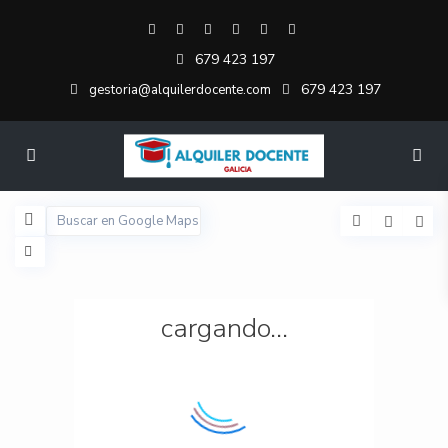
679 423 197
679 423 197
gestoria@alquilerdocente.com
cargando...