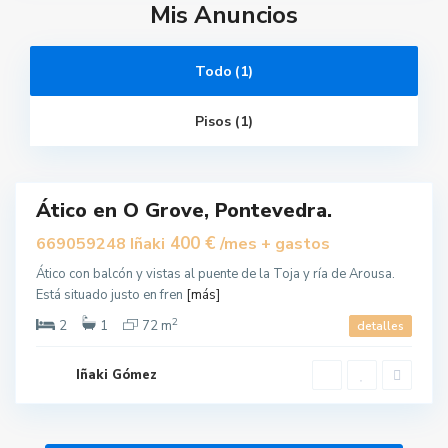
Mis Anuncios
Todo (1)
O
G
Pisos (1)
r
o
v
e
Ático en O Grove, Pontevedra.
uilar
400 €
669059248 Iñaki
/mes + gastos
Ático con balcón y vistas al puente de la Toja y ría de Arousa.
Está situado justo en fren
[más]
2
2
1
72 m
detalles
Iñaki Gómez