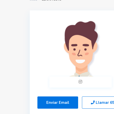
Enviar Email
Llamar
6