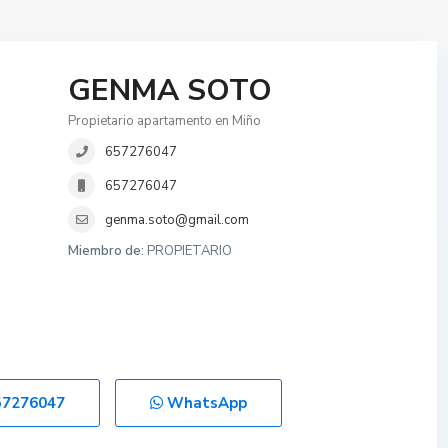
GENMA SOTO
Propietario apartamento en Miño
657276047
657276047
genma.soto@gmail.com
Miembro de:
PROPIETARIO
57276047
WhatsApp