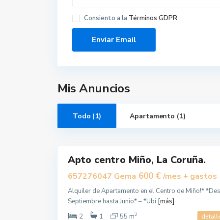
Consiento a la
Términos GDPR
c
e
n
t
r
o
u
r
Mis Anuncios
b
a
n
o
,
Todo (1)
Apartamento (1)
M
i
ñ
2
o
Apto centro Miño, La Coruña.
Alquilar
600 €
657276047 Gema
/mes + gastos
Alquiler de Apartamento en el Centro de Miño!* *De
Septiembre hasta Junio* – *Ubi
[más]
2
2
1
55 m
detall