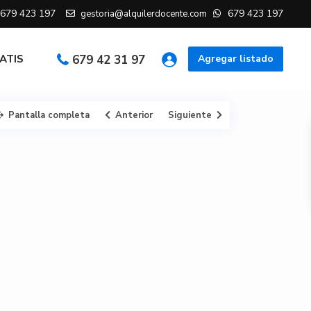
679 423 197
679 423 197
gestoria@alquilerdocente.com
RATIS
679 42 31 97
Agregar listado
Pantalla completa
Anterior
Siguiente