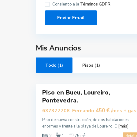
Consiento a la
Términos GDPR
Mis Anuncios
Todo (1)
Pisos (1)
B
u
e
9
u
Piso en Bueu, Loureiro,
Alquilar
Pontevedra.
450 €
637377708 Fernando
/mes + gas
Piso de nueva construcción, de dos habitaciones
enormes y frente a la playa de Loureiro. C
[más]
2
2
1
75 m
detall