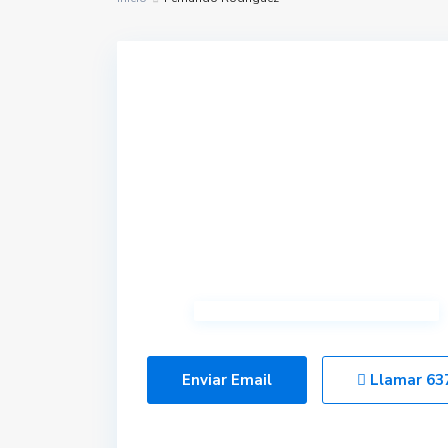
Enviar Email
Llamar
63