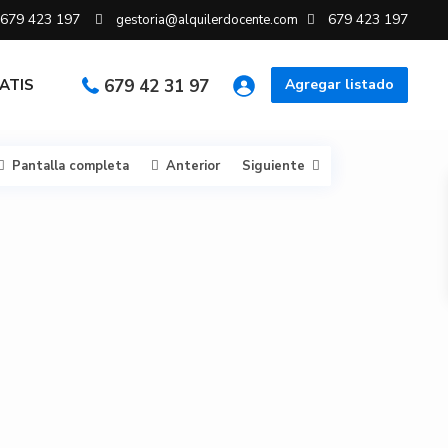
679 423 197
679 423 197
gestoria@alquilerdocente.com
RATIS
679 42 31 97
Agregar listado
Pantalla completa
Anterior
Siguiente