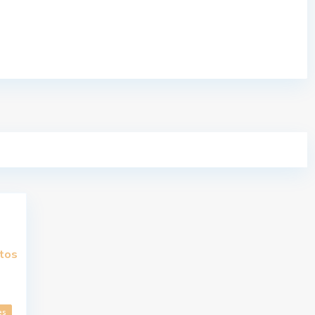
tos
es