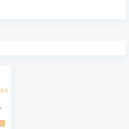
0 €
e
es