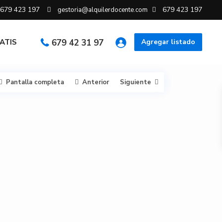
679 423 197
679 423 197
gestoria@alquilerdocente.com
RATIS
679 42 31 97
Agregar listado
Pantalla completa
Anterior
Siguiente