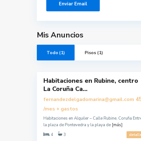
C
o
r
u
ñ
Mis Anuncios
a
,
A
C
o
Todo (1)
Pisos (1)
r
u
ñ
10
a
Habitaciones en Rubine, centro
Alquilar
La Coruña Ca...
45
fernandezdelgadomarina@gmail.com
/mes + gastos
Habitaciones en Alquiler – Calle Rubine, Coruña Entr
la plaza de Pontevedra y la playa de
[más]
4
3
detall