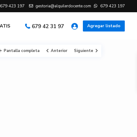
679 423 197
679 423 197
gestoria@alquilerdocente.com
RATIS
679 42 31 97
Agregar listado
Pantalla completa
Anterior
Siguiente