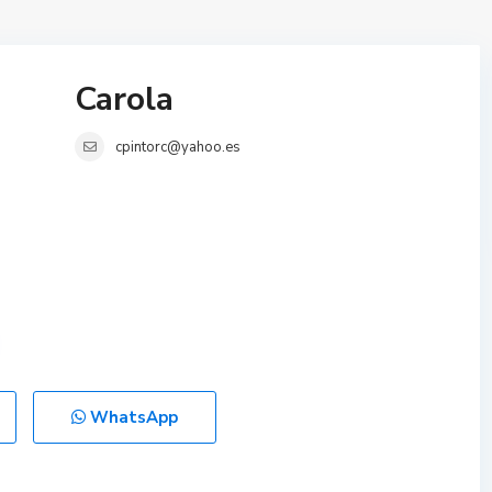
Carola
cpintorc@yahoo.es
WhatsApp