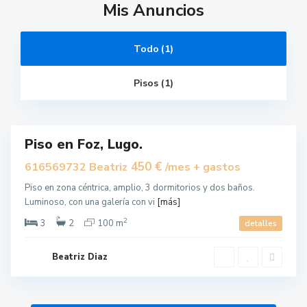
Mis Anuncios
Todo (1)
Pisos (1)
F
o
z
Piso en Foz, Lugo.
uilar
450 €
616569732 Beatriz
/mes + gastos
Piso en zona céntrica, amplio, 3 dormitorios y dos baños.
Luminoso, con una galería con vi
[más]
2
3
2
100 m
detalles
Beatriz Diaz