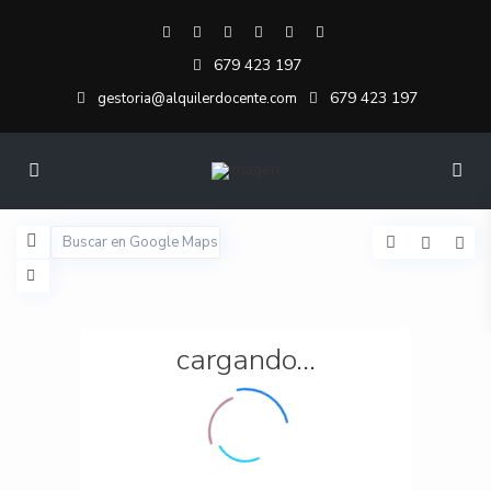
679 423 197
679 423 197
gestoria@alquilerdocente.com
cargando...