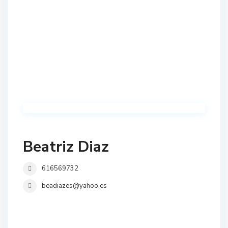
Beatriz Diaz
616569732
beadiazes@yahoo.es