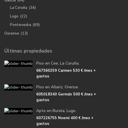
Galicia
(64)
La Coruña
(34)
Lugo
(22)
Pontevedra
(69)
Ourense
(13)
Últimas propiedades
Piso en Cee, La Coruña.
667360259 Carmen
530 €
/mes +
gastos
Piso en Allariz, Orense.
605018340 Germán
500 €
/mes +
gastos
Apto en Burela, Lugo.
607226755 Noemi
400 €
/mes +
gastos