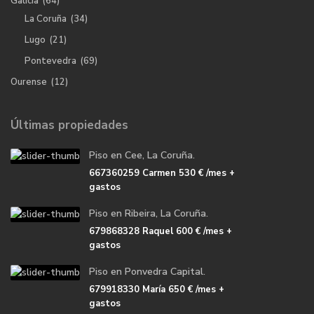
Galicia
(64)
La Coruña
(34)
Lugo
(21)
Pontevedra
(69)
Ourense
(12)
Últimas propiedades
Piso en Cee, La Coruña.
667360259 Carmen
530 €
/mes +
gastos
Piso en Ribeira, La Coruña.
679868328 Raquel
600 €
/mes +
gastos
Piso en Ponvedra Capital.
679918330 María
650 €
/mes +
gastos