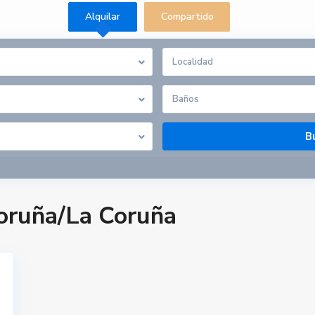
Alquilar
Compartido
Baños
oruña/La Coruña