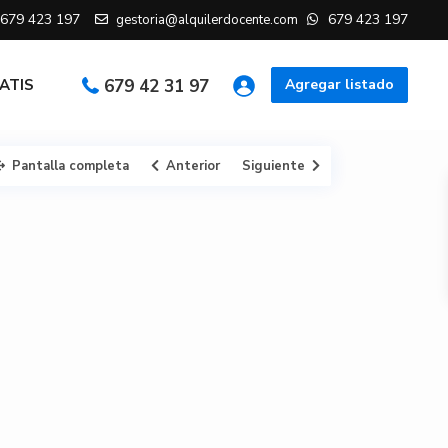
679 423 197
679 423 197
gestoria@alquilerdocente.com
RATIS
679 42 31 97
Agregar listado
Pantalla completa
Anterior
Siguiente