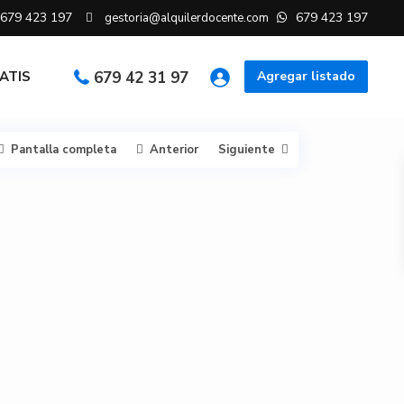
679 423 197
679 423 197
gestoria@alquilerdocente.com
RATIS
679 42 31 97
Agregar listado
Pantalla completa
Anterior
Siguiente