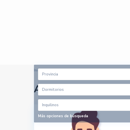
Inicio
Lugo
Provincia
Arrendadores en Lug
Dormitorios
Inquilinos
Más opciones de búsqueda