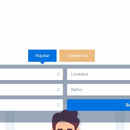
Alquilar
Compartido
o
Baños