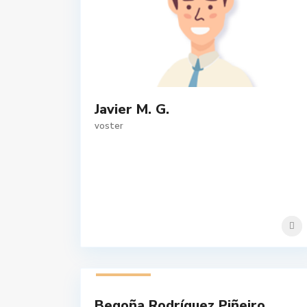
Javier M. G.
voster
1 listado
Begoña Rodríguez Piñeiro