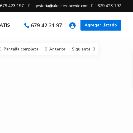
679 423 197
679 423 197
gestoria@alquilerdocente.com
RATIS
679 42 31 97
Agregar listado
Pantalla completa
Anterior
Siguiente