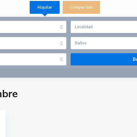
Alquilar
Compartido
Baños
mbre