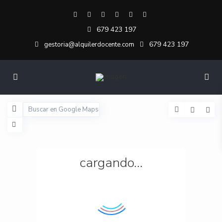
679 423 197
679 423 197
gestoria@alquilerdocente.com
cargando...