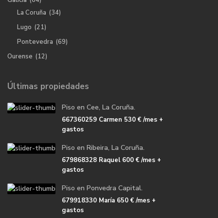
Galicia
(64)
La Coruña
(34)
Lugo
(21)
Pontevedra
(69)
Ourense
(12)
Últimas propiedades
Piso en Cee, La Coruña.
667360259 Carmen
530 €
/mes +
gastos
Piso en Ribeira, La Coruña.
679868328 Raquel
600 €
/mes +
gastos
Piso en Ponvedra Capital.
679918330 María
650 €
/mes +
gastos