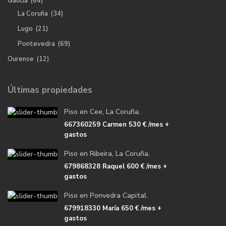
Galicia
(64)
La Coruña
(34)
Lugo
(21)
Pontevedra
(69)
Ourense
(12)
Últimas propiedades
Piso en Cee, La Coruña.
667360259 Carmen
530 €
/mes +
gastos
Piso en Ribeira, La Coruña.
679868328 Raquel
600 €
/mes +
gastos
Piso en Ponvedra Capital.
679918330 María
650 €
/mes +
gastos