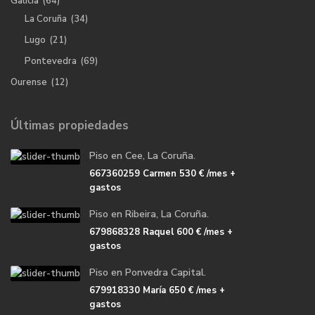
Galicia
(64)
La Coruña
(34)
Lugo
(21)
Pontevedra
(69)
Ourense
(12)
Últimas propiedades
Piso en Cee, La Coruña.
667360259 Carmen
530 €
/mes +
gastos
Piso en Ribeira, La Coruña.
679868328 Raquel
600 €
/mes +
gastos
Piso en Ponvedra Capital.
679918330 María
650 €
/mes +
gastos